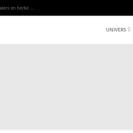
alers en herbe ...
UNIVERS