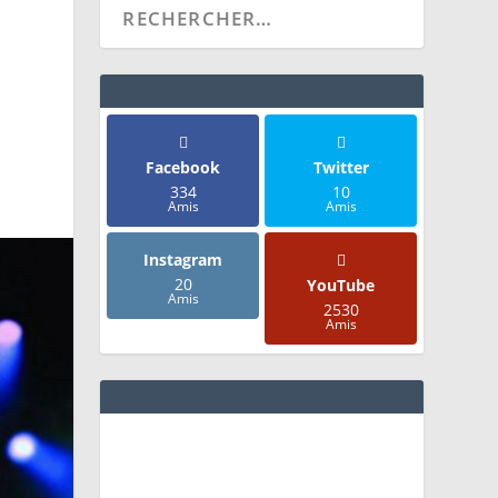
Facebook
Twitter
334
10
Amis
Amis
Instagram
20
YouTube
Amis
2530
Amis