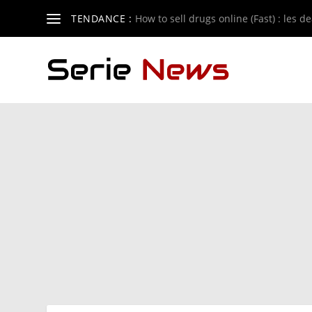
TENDANCE :
How to sell drugs online (Fast) : les de