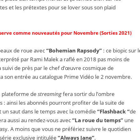
es et les prétextes pour se lover sous son plaid
réserve comme nouveautés pour Novembre (Sorties 2021)
apeaux de roue avec
“Bohemian Rapsody”
: ce biopic sur l
erprété par Rami Malek a raflé en 2018 pas moins de
a suivi de près par le chef d’œuvre cosmique de
ra son entrée au catalogue Prime Vidéo le 2 novembre.
la plateforme de
streaming
fera sortir du l’ombre
: ainsi les abonnés pourront profiter de la suite de
nt un saut dans le temps avec la comédie
“Flashback “
de
sera aussi au rendez-vous avec
“La roue du temps”
une
asy. A moins que vous ne préfériez suivre le quotidien
rie exclusive intitulée
“Always Jane”
.