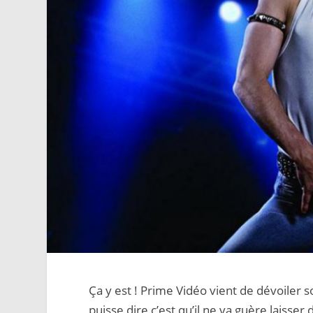
Ça y est ! Prime Vidéo vient de dévoiler s
puisse dire c’est qu’il ne va guère laisse