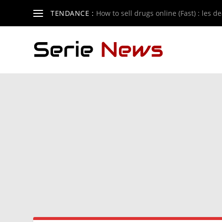
TENDANCE :
How to sell drugs online (Fast) : les de