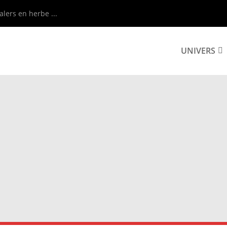
alers en herbe ...
UNIVERS