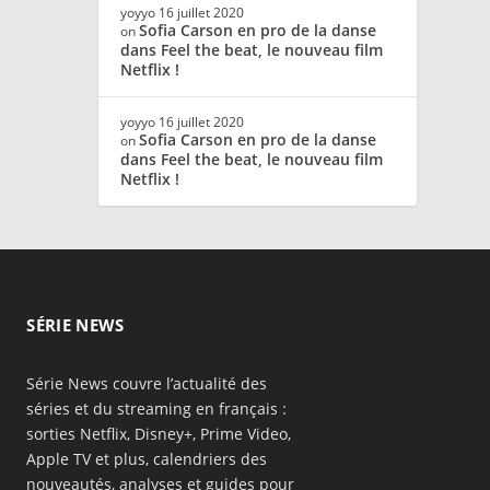
yoyyo
16 juillet 2020
Sofia Carson en pro de la danse
on
dans Feel the beat, le nouveau film
Netflix !
yoyyo
16 juillet 2020
Sofia Carson en pro de la danse
on
dans Feel the beat, le nouveau film
Netflix !
SÉRIE NEWS
Série News couvre l’actualité des
séries et du streaming en français :
sorties Netflix, Disney+, Prime Video,
Apple TV et plus, calendriers des
nouveautés, analyses et guides pour