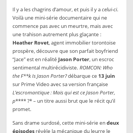
Il y a les chagrins d’amour, et puis il y a
celui-ci
.
Voilà une mini-série documentaire qui ne
commence pas avec un meurtre, mais avec
une trahison autrement plus glaçante :
Heather Rovet
, agent immobilier torontoise
prospère, découvre que son parfait boyfriend
“Jace” est en réalité
Jason Porter
, un escroc
sentimental multirécidiviste.
ROMCON: Who
the F**k Is Jason Porter?
débarque ce
13 juin
sur Prime Video avec sa version française
L’escromantique : Mais qui est ce Jason Porter,
p
**** ?* – un titre aussi brut que le récit qu’il
promet.
Sans drame surdosé, cette mini-série en
deux
épisodes
révèle la mécanique du leurre le