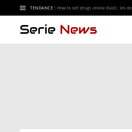
TENDANCE :
How to sell drugs online (Fast) : les de