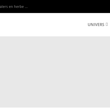
alers en herbe ...
UNIVERS