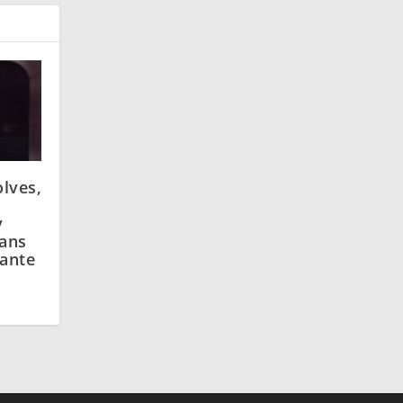
lves,
y
dans
ante