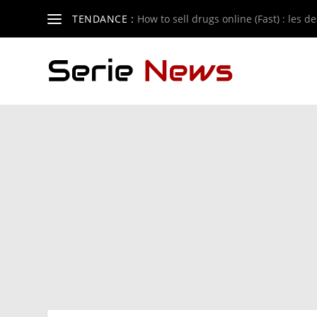
TENDANCE :
How to sell drugs online (Fast) : les de