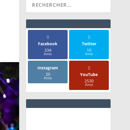
Facebook
Twitter
334
10
Amis
Amis
Instagram
20
YouTube
Amis
2530
Amis