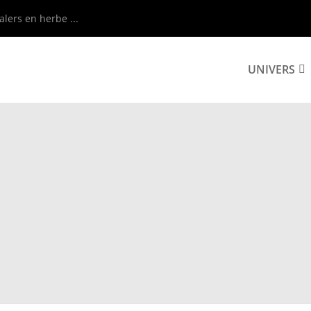
alers en herbe ...
UNIVERS