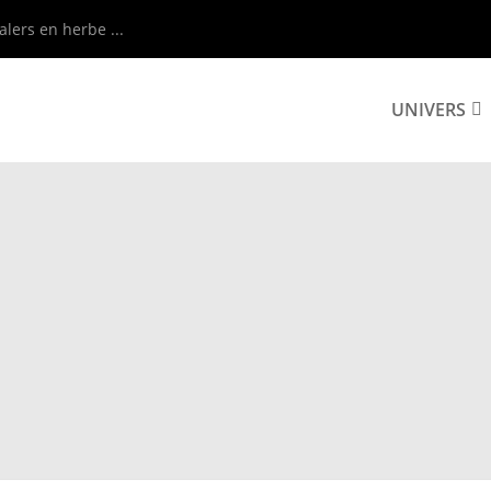
alers en herbe ...
UNIVERS