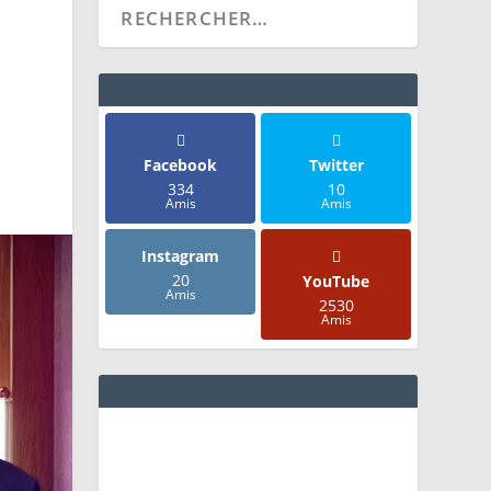
Facebook
Twitter
334
10
Amis
Amis
Instagram
20
YouTube
Amis
2530
Amis