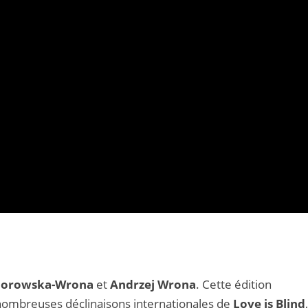
Zborowska-Wrona
et
Andrzej Wrona
. Cette édition
s nombreuses déclinaisons internationales de
Love is Blind