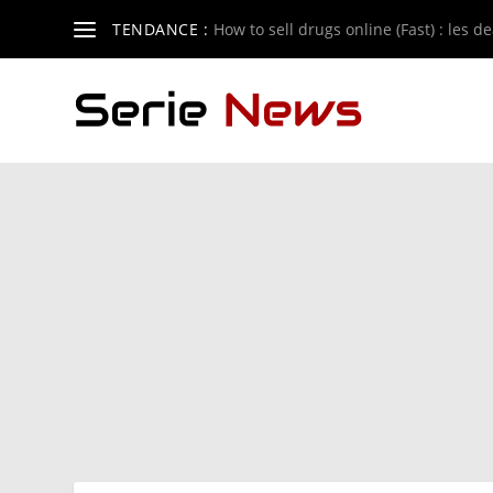
TENDANCE :
How to sell drugs online (Fast) : les de