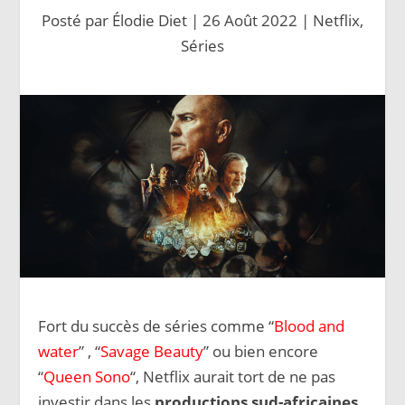
Posté par
Élodie Diet
|
26 Août 2022
|
Netflix
,
Séries
Fort du succès de séries comme “
Blood and
water
” , “
Savage Beauty
” ou bien encore
“
Queen Sono
“, Netflix aurait tort de ne pas
investir dans les
productions sud-africaines
.