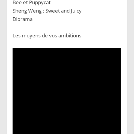
Bee et Puppycat
Sheng Weng : Sweet and Juicy
Diorama
Les moyens de vos ambitions