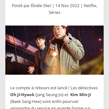
Posté par
Élodie Diet
|
14 Nov 2022
|
Netflix
,
Séries
Le compte à rebours est lancé ! Les détectives
Oh Ji-Hyeok
(Jang Seung-Jo) et
Kim Min-Ji
(Baek Sang-Hee) vont enfin pourvoir
reprendre du service en grande forme sur