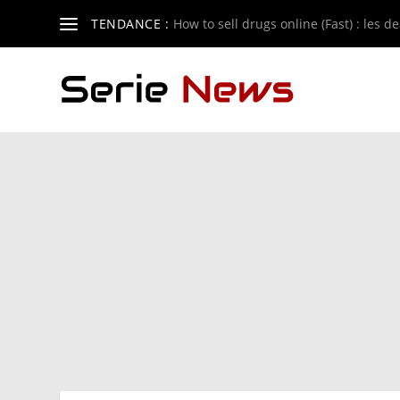
TENDANCE :
How to sell drugs online (Fast) : les de