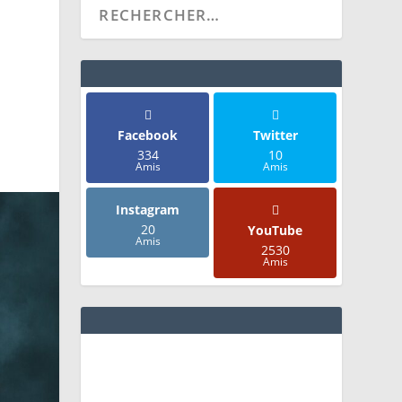
E
Facebook
Twitter
334
10
Amis
Amis
Instagram
20
YouTube
Amis
2530
Amis