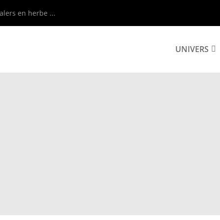
alers en herbe ...
UNIVERS