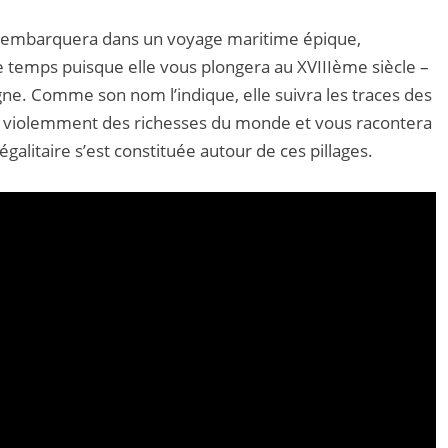
embarquera dans un voyage maritime épique,
e temps puisque elle vous plongera au XVIII
ème
siècle –
gne. Comme son nom l’indique, elle suivra les traces des
s violemment des richesses du monde et vous racontera
itaire s’est constituée autour de ces pillages.