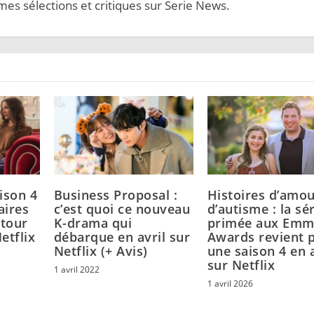
mes sélections et critiques sur Serie News.
ison 4
Business Proposal :
Histoires d’amou
aires
c’est quoi ce nouveau
d’autisme : la sé
etour
K-drama qui
primée aux Em
etflix
débarque en avril sur
Awards revient 
Netflix (+ Avis)
une saison 4 en a
sur Netflix
1 avril 2022
1 avril 2026