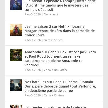
Silo saison 3 épisode 6 récap’: Juliette défie
l’Algorithme tandis que le mystère des
tunnels s’épaissit
7 Août 2026
|
Non classé
Leanne saison 2 sur Netflix : Leanne
Morgan repart de zéro dans la comédie de
Chuck Lorre
7 Août 2026
|
Netflix
,
Séries
Anaconda sur Canal+ Box Office : Jack Black
et Paul Rudd tournent un remake
catastrophe en pleine Amazonie ce
vendredi
7 Août 2026
|
Canal+ Box Office
Nos batailles sur Canal+ Cinéma : Romain
Duris, père débordé quand tout s’effondre,
en deuxième partie de soirée
7 Août 2026
|
Canal+ Cinéma
Le premier jour du reste de ta vie sur