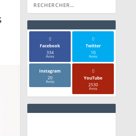
S
Facebook
Twitter
334
10
Amis
Amis
Instagram
20
YouTube
Amis
2530
Amis