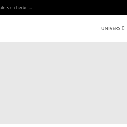
alers en herbe ...
UNIVERS