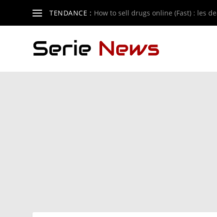
TENDANCE :
How to sell drugs online (Fast) : les de