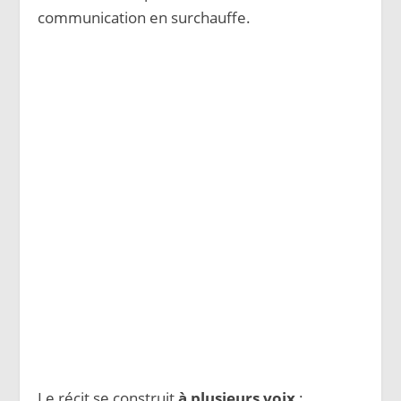
communication en surchauffe.
Le récit se construit
à plusieurs voix
: