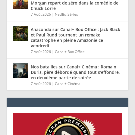
Morgan repart de zéro dans la comédie de
Chuck Lorre
7 Août 2026
|
Netflix
,
Séries
Anaconda sur Canal+ Box Office : Jack Black
et Paul Rudd tournent un remake
catastrophe en pleine Amazonie ce
vendredi
7 Août 2026
|
Canal+ Box Office
Nos batailles sur Canal+ Cinéma : Romain
Duris, père débordé quand tout s’effondre,
en deuxième partie de soirée
7 Août 2026
|
Canal+ Cinéma