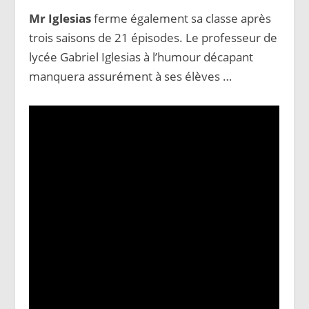
Mr Iglesias
ferme également sa classe après
trois saisons de 21 épisodes. Le professeur de
lycée Gabriel Iglesias à l’humour décapant
manquera assurément à ses élèves …