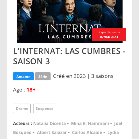
Dispo depuis le
07/04/2023
L'INTERNAT: LAS CUMBRES -
SAISON 3
Créé en 2023 | 3 saisons |
Amazon
Série
Age :
18+
Drame
Suspense
-
-
Acteurs :
Natalia Dicenta
Mina El Hammani
Joel
-
-
-
Bosqued
Albert Salazar
Carlos Alcaide
Lydia