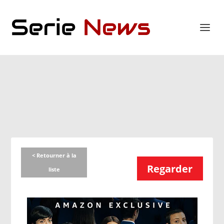
< Retourner à la
Regarder
liste