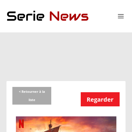
< Retourner à la
Regarder
liste