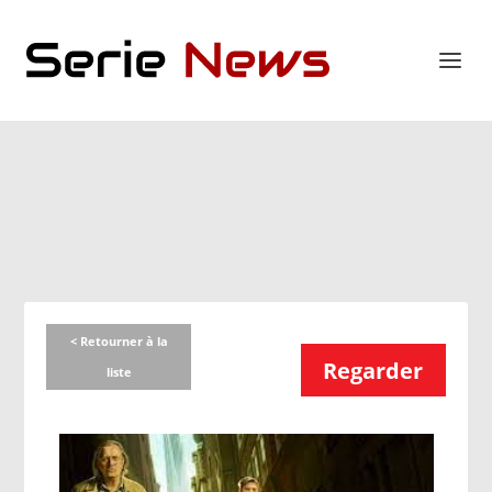
< Retourner à la
Regarder
liste