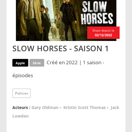
Dispo depuis le
02/12/2022
SLOW HORSES - SAISON 1
Créé en 2022 | 1 saison -
Apple
Série
épisodes
Policier
-
-
Acteurs :
Gary Oldman
Kristin Scott Thomas
Jack
Lowden