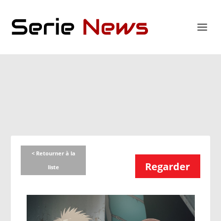
< Retourner à la
Regarder
liste