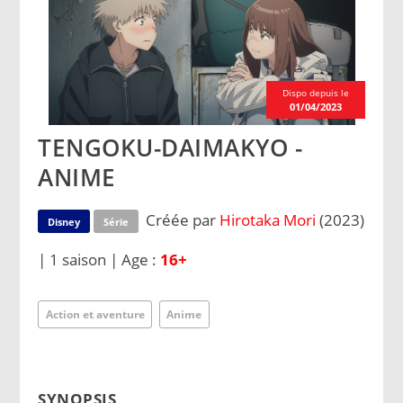
Dispo depuis le
01/04/2023
TENGOKU-DAIMAKYO -
ANIME
Créée par
Hirotaka Mori
(2023)
Disney
Série
| 1 saison | Age :
16+
Action et aventure
Anime
SYNOPSIS