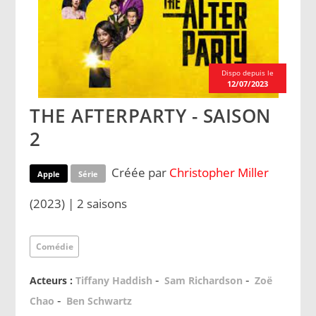
Dispo depuis le
12/07/2023
THE AFTERPARTY - SAISON
2
Créée par
Christopher Miller
Apple
Série
(2023) | 2 saisons
Comédie
-
-
Acteurs :
Tiffany Haddish
Sam Richardson
Zoë
-
Chao
Ben Schwartz