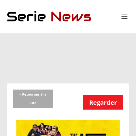
< Retourner à la
Regarder
liste