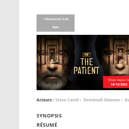
< Retourner à la
liste
Dispo depuis l
14/12/2022
-
-
Acteurs :
Steve Carell
Domhnall Gleeson
Da
SYNOPSIS
RÉSUMÉ