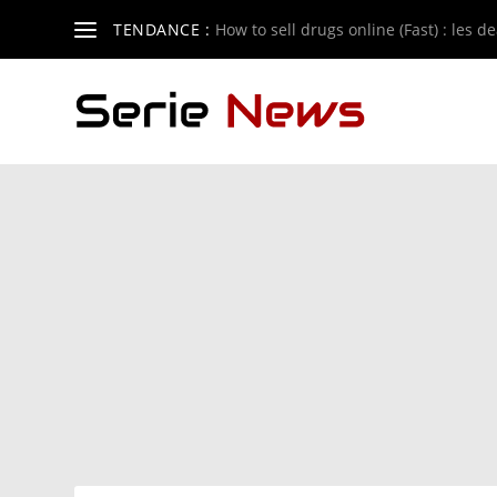
TENDANCE :
How to sell drugs online (Fast) : les de