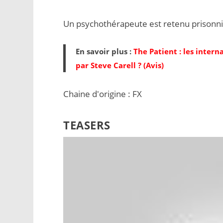
Un psychothérapeute est retenu prisonnier
En savoir plus :
The Patient : les intern
par Steve Carell ? (Avis)
Chaine d'origine : FX
TEASERS