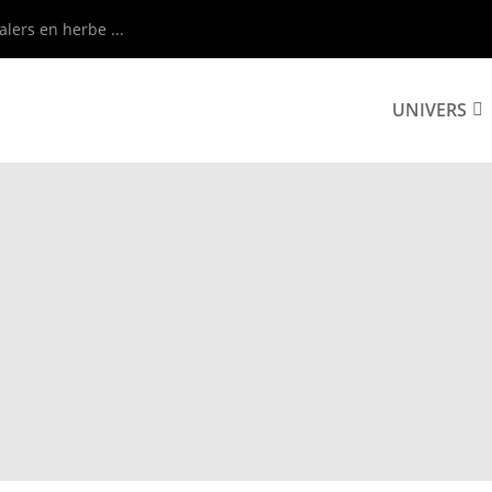
alers en herbe ...
UNIVERS