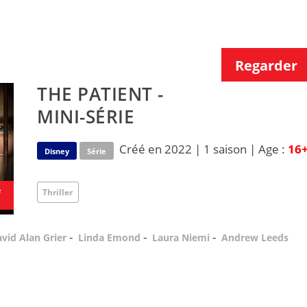
Regarder
THE PATIENT -
MINI-SÉRIE
Créé en 2022 | 1 saison | Age :
16
Disney
Série
e
Thriller
-
-
-
vid Alan Grier
Linda Emond
Laura Niemi
Andrew Leeds