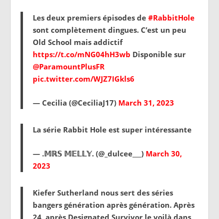
Les deux premiers épisodes de
#RabbitHole
sont complètement dingues. C’est un peu
Old School mais addictif
https://t.co/mNG04hH3wb
Disponible sur
@ParamountPlusFR
pic.twitter.com/WJZ7IGkls6
— Cecilia (@CeciliaJ17)
March 31, 2023
La série Rabbit Hole est super intéressante
— .𝕄ℝ𝕊 𝕄𝔼𝕃𝕃𝕐. (@_dulcee___)
March 30,
2023
Kiefer Sutherland nous sert des séries
bangers génération après génération. Après
24, après Designated Survivor le voilà dans