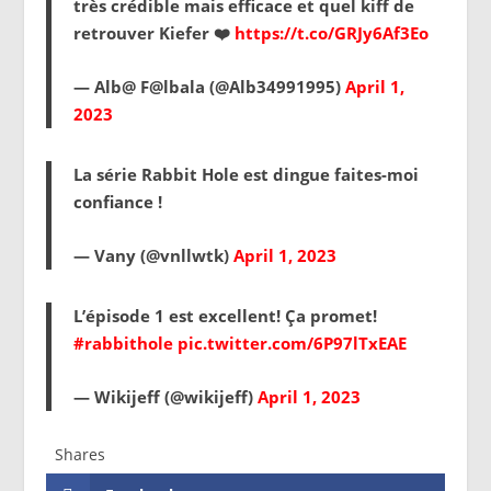
très crédible mais efficace et quel kiff de
retrouver Kiefer ❤️
https://t.co/GRJy6Af3Eo
— Alb@ F@lbala (@Alb34991995)
April 1,
2023
La série Rabbit Hole est dingue faites-moi
confiance !
— Vany (@vnllwtk)
April 1, 2023
L’épisode 1 est excellent! Ça promet!
#rabbithole
pic.twitter.com/6P97lTxEAE
— Wikijeff (@wikijeff)
April 1, 2023
Shares