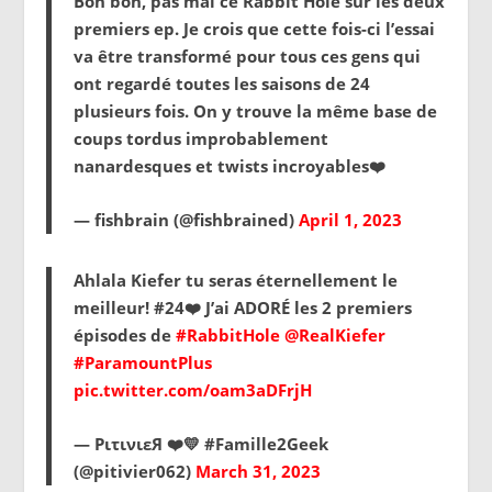
Bon bon, pas mal ce Rabbit Hole sur les deux
premiers ep. Je crois que cette fois-ci l’essai
va être transformé pour tous ces gens qui
ont regardé toutes les saisons de 24
plusieurs fois. On y trouve la même base de
coups tordus improbablement
nanardesques et twists incroyables❤️
— fishbrain (@fishbrained)
April 1, 2023
Ahlala Kiefer tu seras éternellement le
meilleur! #24❤️ J’ai ADORÉ les 2 premiers
épisodes de
#RabbitHole
@RealKiefer
#ParamountPlus
pic.twitter.com/oam3aDFrjH
— PιτινιεЯ ❤️💛 #Famille2Geek
(@pitivier062)
March 31, 2023