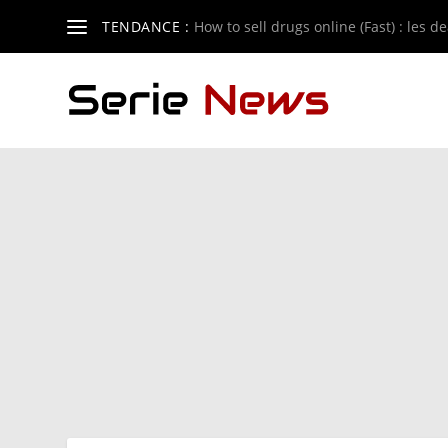
TENDANCE :
How to sell drugs online (Fast) : les de