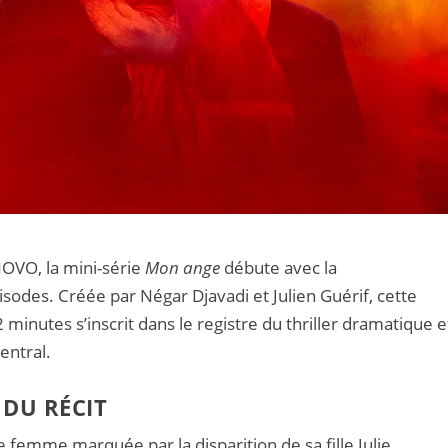
 NOVO, la mini-série
Mon ange
débute avec la
odes. Créée par Négar Djavadi et Julien Guérif, cette
 minutes s’inscrit dans le registre du thriller dramatique e
entral.
 DU RÉCIT
 femme marquée par la disparition de sa fille Julie,