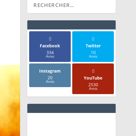
E
Facebook
Twitter
334
10
Amis
Amis
Instagram
20
YouTube
Amis
2530
Amis