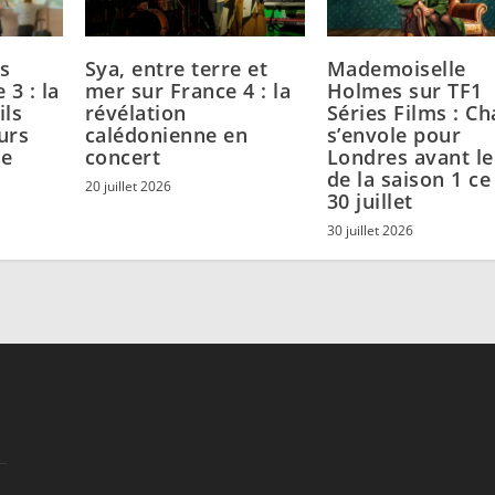
s
Sya, entre terre et
Mademoiselle
 3 : la
mer sur France 4 : la
Holmes sur TF1
ils
révélation
Séries Films : Ch
urs
calédonienne en
s’envole pour
he
concert
Londres avant le 
de la saison 1 ce
20 juillet 2026
30 juillet
30 juillet 2026