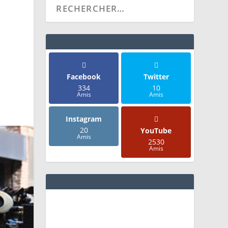
Facebook
Twitter
334
10
Amis
Amis
Instagram
20
YouTube
Amis
2530
Amis