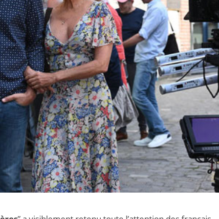
tères
” a visiblement retenu toute l’attention des français