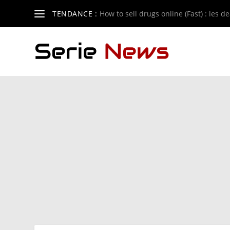
TENDANCE :
How to sell drugs online (Fast) : les de