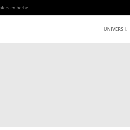
alers en herbe ...
UNIVERS