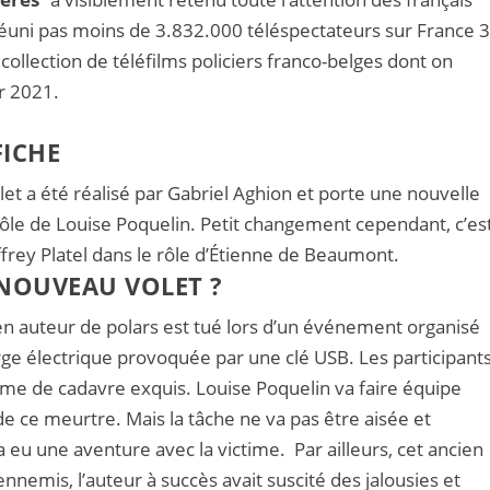
réuni pas moins de 3.832.000 téléspectateurs sur France 3
collection de téléfilms policiers franco-belges dont on
er 2021.
FICHE
let a été réalisé par Gabriel Aghion et porte une nouvelle
 rôle de Louise Poquelin. Petit changement cependant, c’es
frey Platel dans le rôle d’Étienne de Beaumont.
 NOUVEAU VOLET ?
 en auteur de polars est tué lors d’un événement organisé
arge électrique provoquée par une clé USB. Les participant
me de cadavre exquis. Louise Poquelin va faire équipe
de ce meurtre. Mais la tâche ne va pas être aisée et
a eu une aventure avec la victime. Par ailleurs, cet ancien
ennemis, l’auteur à succès avait suscité des jalousies et