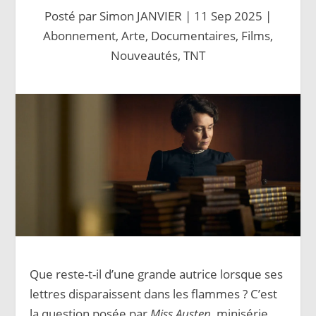
Posté par
Simon JANVIER
|
11 Sep 2025
|
Abonnement
,
Arte
,
Documentaires
,
Films
,
Nouveautés
,
TNT
Que reste-t-il d’une grande autrice lorsque ses
lettres disparaissent dans les flammes ? C’est
la question posée par
Miss Austen
, minisérie