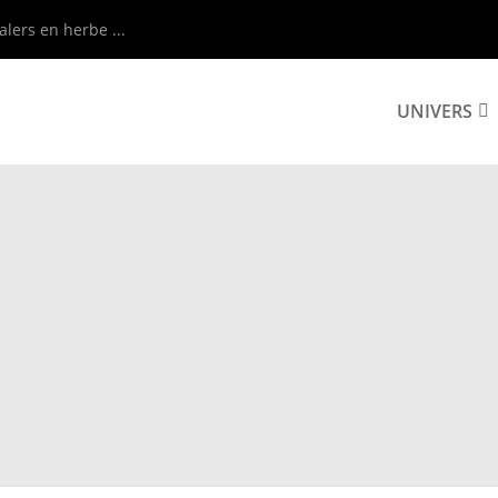
alers en herbe ...
UNIVERS