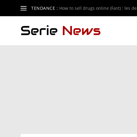
TENDANCE :
How to sell drugs online (Fast) : les de