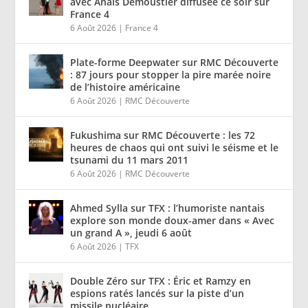
avec Anaïs Demoustier diffusée ce soir sur
France 4
6 Août 2026
|
France 4
Plate-forme Deepwater sur RMC Découverte
: 87 jours pour stopper la pire marée noire
de l’histoire américaine
6 Août 2026
|
RMC Découverte
Fukushima sur RMC Découverte : les 72
heures de chaos qui ont suivi le séisme et le
tsunami du 11 mars 2011
6 Août 2026
|
RMC Découverte
Ahmed Sylla sur TFX : l’humoriste nantais
explore son monde doux-amer dans « Avec
un grand A », jeudi 6 août
6 Août 2026
|
TFX
Double Zéro sur TFX : Éric et Ramzy en
espions ratés lancés sur la piste d’un
missile nucléaire