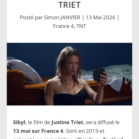
TRIET
Posté par
Simon JANVIER
|
13 Mai 2026
|
France 4
,
TNT
Sibyl
, le film de
Justine Triet
, sera diffusé le
13 mai sur France 4
. Sorti en 2019 et