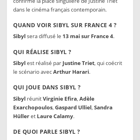
confirmé la place singulière de Justine Triet
dans le cinéma français contemporain.
QUAND VOIR SIBYL SUR FRANCE 4 ?
Sibyl
sera diffusé le
13 mai sur France 4
.
QUI RÉALISE SIBYL ?
Sibyl
est réalisé par
Justine Triet
, qui coécrit
le scénario avec
Arthur Harari
.
QUI JOUE DANS SIBYL ?
Sibyl
réunit
Virginie Efira
,
Adèle
Exarchopoulos
,
Gaspard Ulliel
,
Sandra
Hüller
et
Laure Calamy
.
DE QUOI PARLE SIBYL ?