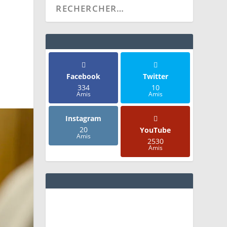
Facebook
Twitter
334
10
Amis
Amis
Instagram
20
YouTube
Amis
2530
Amis