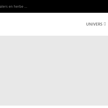
alers en herbe ...
UNIVERS