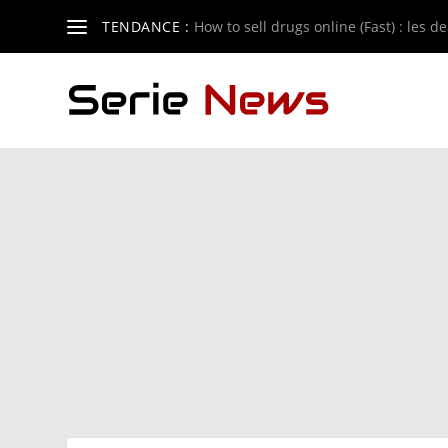
TENDANCE :
How to sell drugs online (Fast) : les de