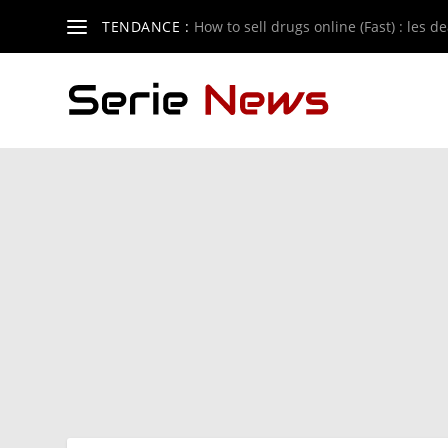
TENDANCE :
How to sell drugs online (Fast) : les de