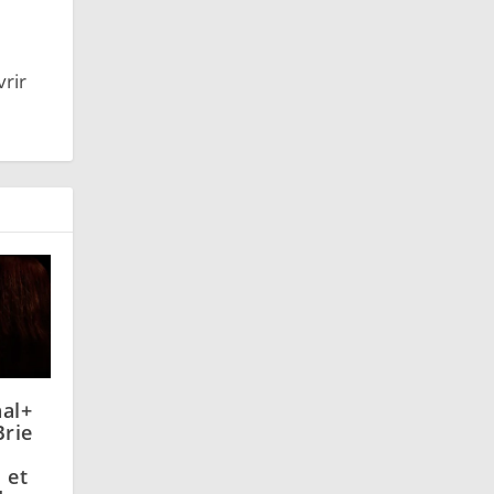
vrir
nal+
Brie
 et