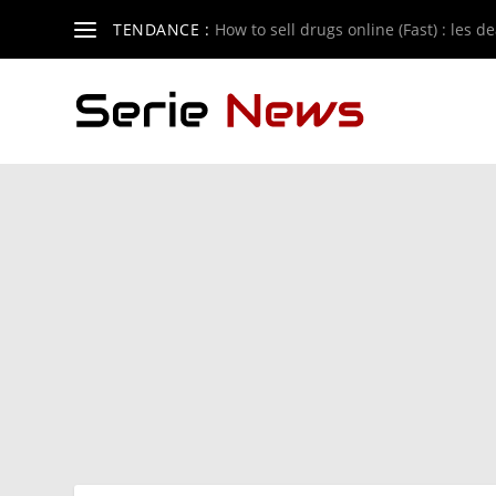
TENDANCE :
How to sell drugs online (Fast) : les de