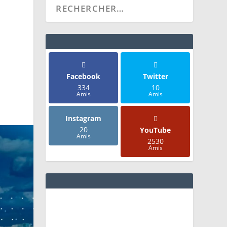
Facebook
Twitter
334
10
Amis
Amis
Instagram
20
YouTube
Amis
2530
Amis