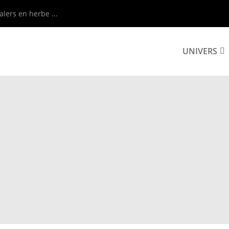
alers en herbe ...
UNIVERS