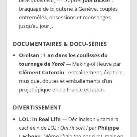
développement)
— D’après
Joël Dicker
:
braquage de bijouterie à Genève, couples
entremêlés, obsessions et mensonges
jusqu’au jour J.
DOCUMENTAIRES & DOCU-SÉRIES
Orelsan : 1 an dans les coulisses du
tournage de
Yoroï
— Making-of fleuve par
Clément Cotentin
: entraînement, écriture,
musique, doutes et emballements d’un
projet épique entre France et Japon.
DIVERTISSEMENT
LOL: In Real Life
— Déclinaison « caméra
cachée » de
LOL : Qui rit sort !
par
Philippe
Lacheau
. Même règle (ne pas rire), mais en