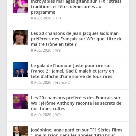
Incroyables mariages gitans sur TFX : strass,
traditions et fêtes démesurées au
programme
8 Août 2026
|
TFX
Les 20 chansons de Jean-Jacques Goldman
préférées des Français sur W9 : quel titre du
maître trône en tête ?
8 Août 2026
|
W9
Le gala de l’humour Juste pour rire sur
France 2 : Jamel, Gad Elmaleh et Jarry en
tête d’affiche d’une soirée de fous rires
8 Août 2026
|
France 2
Les 20 chansons préférées des Français sur
W9 : Jérôme Anthony raconte les secrets de
nos tubes cultes
8 Août 2026
|
W9
Joséphine, ange gardien sur TF1 Séries Films
: une mission dans les années 1920 pour