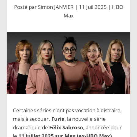
Posté par
Simon JANVIER
|
11 Juil 2025
|
HBO
Max
Certaines séries n’ont pas vocation à distraire,
mais à secouer.
Furia
, la nouvelle série
dramatique de
Félix Sabroso
, annoncée pour
le
11 juillet 2025 sur Max (ex-HBO Max)
,