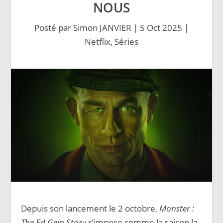
NOUS
Posté par
Simon JANVIER
|
5 Oct 2025
|
Netflix
,
Séries
Depuis son lancement le 2 octobre,
Monster :
The Ed Gein Story
s’impose comme la saison la