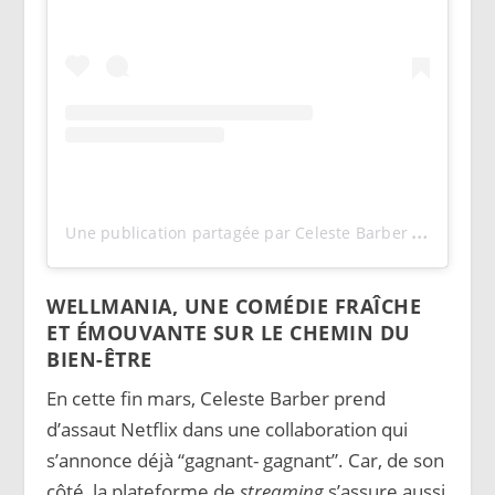
U
ne publication partagée par Celeste Barber (@celestebarber)
WELLMANIA, UNE COMÉDIE FRAÎCHE
ET ÉMOUVANTE SUR LE CHEMIN DU
BIEN-ÊTRE
En cette fin mars, Celeste Barber prend
d’assaut Netflix dans une collaboration qui
s’annonce déjà “gagnant- gagnant”. Car, de son
côté, la plateforme de
streaming
s’assure aussi