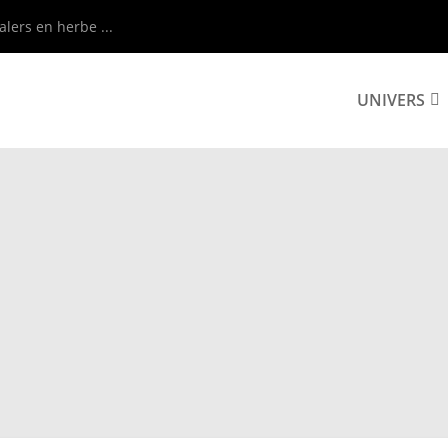
alers en herbe ...
UNIVERS