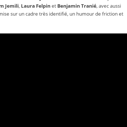
m Jemili
,
Laura Felpin
et
Benjamin Tranié
, avec aussi
 mise sur un cadre très identifié, un humour de friction et