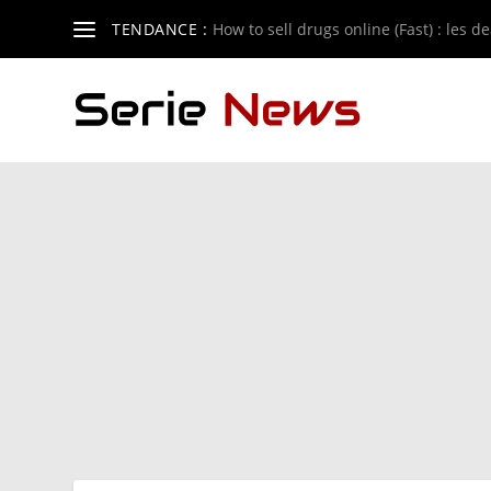
TENDANCE :
How to sell drugs online (Fast) : les de