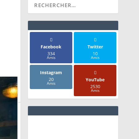
N
Facebook
Twitter
334
10
Amis
Amis
Instagram
20
YouTube
Amis
2530
Amis