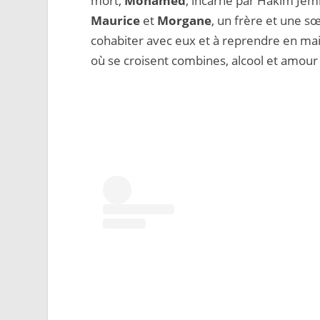
mort,
Mohamed
, incarné par Hakim Jemi
Maurice
et
Morgane
, un frère et une sœ
cohabiter avec eux et à reprendre en ma
où se croisent combines, alcool et amour 