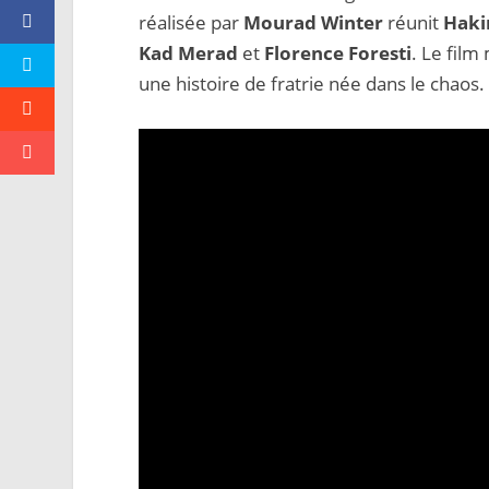
réalisée par
Mourad Winter
réunit
Haki
Kad Merad
et
Florence Foresti
. Le film
une histoire de fratrie née dans le chaos.