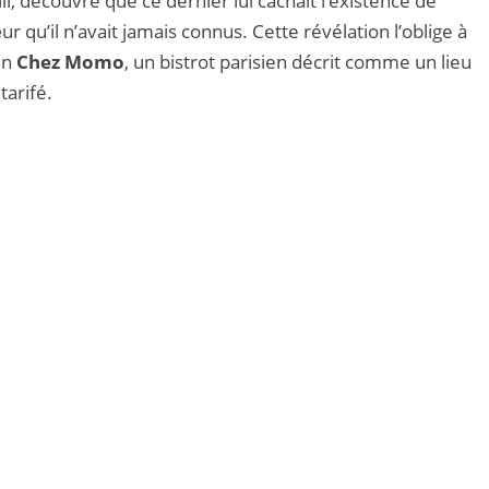
li, découvre que ce dernier lui cachait l’existence de
ur qu’il n’avait jamais connus. Cette révélation l’oblige à
in
Chez Momo
, un bistrot parisien décrit comme un lieu
tarifé.