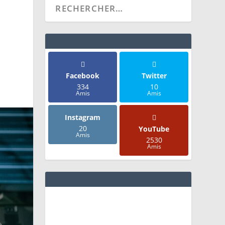
Facebook
Twitter
334
10
Amis
Amis
Instagram
20
YouTube
Amis
2530
Amis