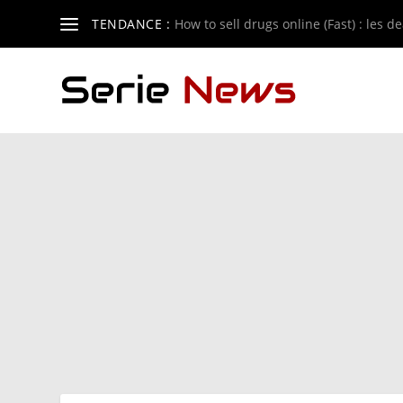
TENDANCE :
How to sell drugs online (Fast) : les de