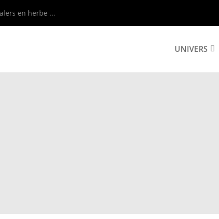
alers en herbe ...
UNIVERS