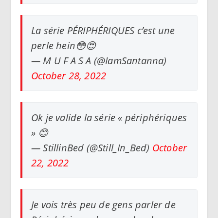
La série PÉRIPHÉRIQUES c’est une
perle hein😳😍
— M U F A S A (@IamSantanna)
October 28, 2022
Ok je valide la série « périphériques
» 😊
— StillinBed (@Still_In_Bed)
October
22, 2022
Je vois très peu de gens parler de