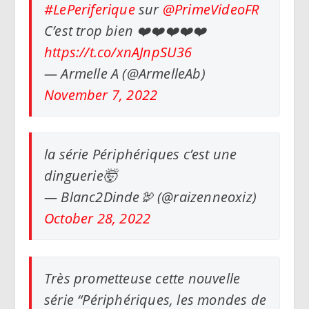
#LePeriferique
sur
@PrimeVideoFR
C’est trop bien ❤️❤️❤️❤️❤️
https://t.co/xnAJnpSU36
— Armelle A (@ArmelleAb)
November 7, 2022
la série Périphériques c’est une
dinguerie🤯
— Blanc2Dinde🦃 (@raizenneoxiz)
October 28, 2022
Très prometteuse cette nouvelle
série “Périphériques, les mondes de