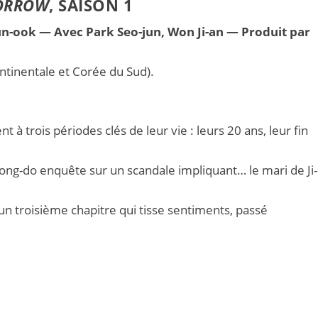
ORROW
, SAISON 1
yun-ook — Avec Park Seo-jun, Won Ji-an — Produit par
ntinentale et Corée du Sud).
 à trois périodes clés de leur vie : leurs 20 ans, leur fin
yeong-do enquête sur un scandale impliquant… le mari de Ji-
un troisième chapitre qui tisse sentiments, passé