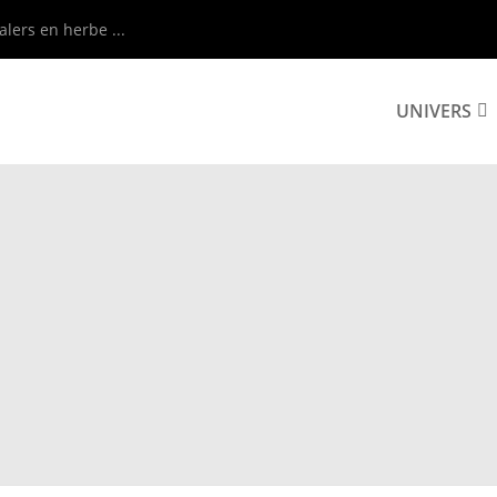
alers en herbe ...
UNIVERS