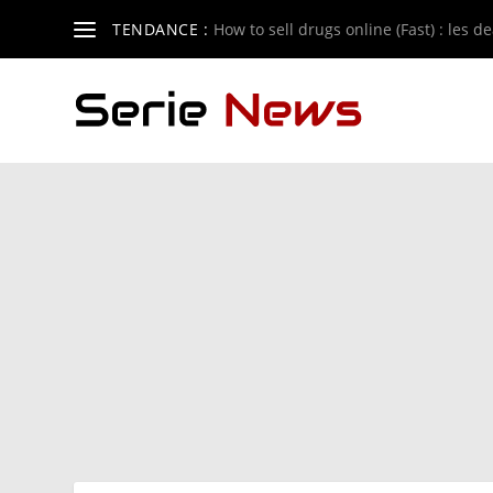
TENDANCE :
How to sell drugs online (Fast) : les de