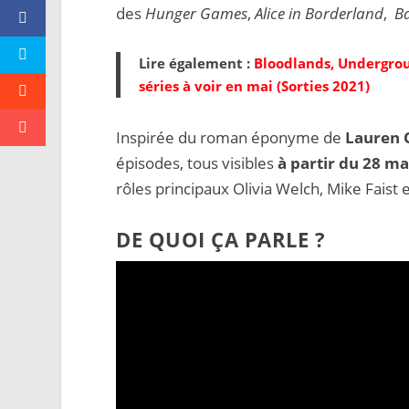
des
Hunger Games
,
Alice in Borderland
,
Ba
Lire également :
Bloodlands, Undergroun
séries à voir en mai (Sorties 2021)
Inspirée du roman éponyme de
Lauren 
épisodes, tous visibles
à partir du 28 m
rôles principaux Olivia Welch, Mike Faist e
DE QUOI ÇA PARLE ?