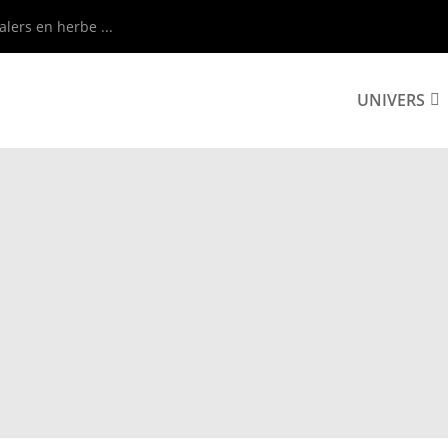
alers en herbe ...
UNIVERS