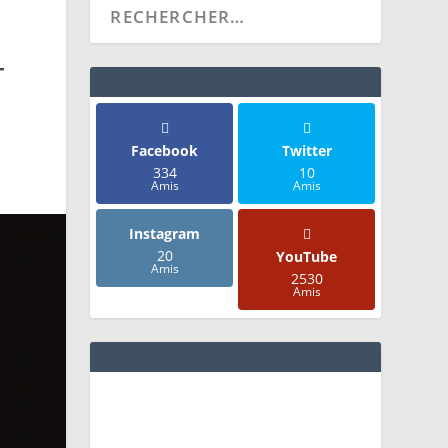
–
Facebook
Twitter
334
10
Amis
Amis
Instagram
20
YouTube
Amis
2530
Amis