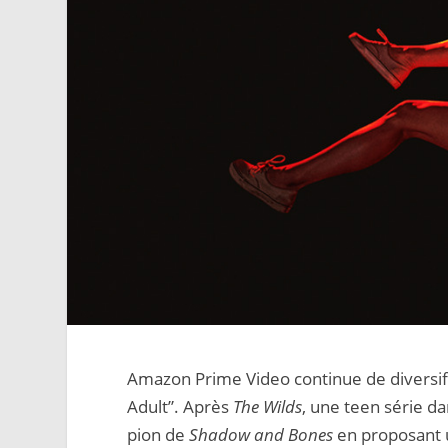
Amazon Prime Video continue de diversif
Adult”. Après
The Wilds
, une teen série da
pion de
Shadow and Bones
en proposant u