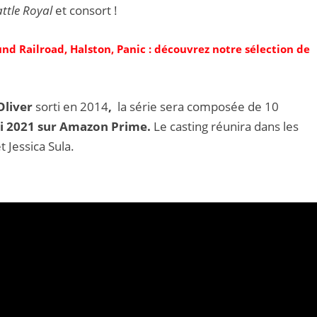
ttle Royal
et consort !
d Railroad, Halston, Panic : découvrez notre sélection de
Oliver
sorti en 2014
,
la série sera composée de 10
ai 2021 sur Amazon Prime.
Le casting réunira dans les
t Jessica Sula.