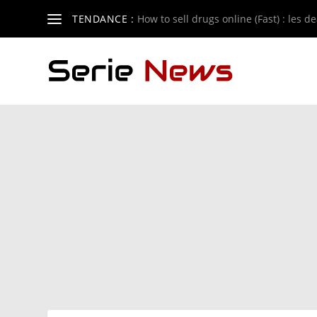
TENDANCE :
How to sell drugs online (Fast) : les de