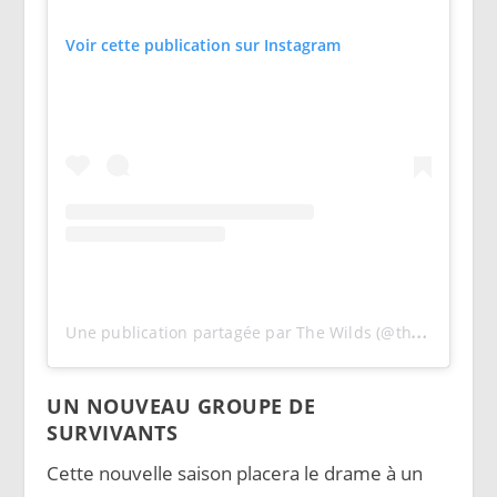
Voir cette publication sur Instagram
U
ne publication partagée par The Wilds (@thewildsonprime)
UN NOUVEAU GROUPE DE
SURVIVANTS
Cette nouvelle saison placera le drame à un