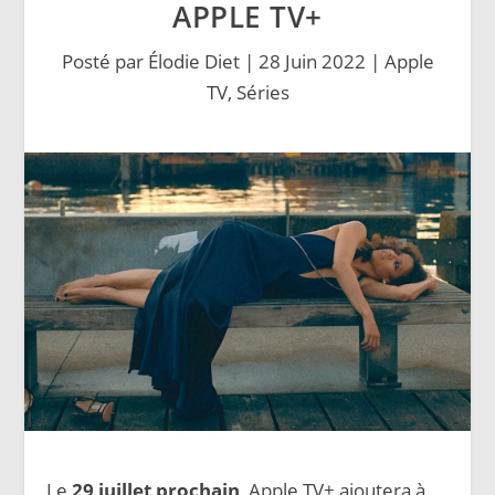
APPLE TV+
Posté par
Élodie Diet
|
28 Juin 2022
|
Apple
TV
,
Séries
Le
29 juillet prochain
, Apple TV+ ajoutera à