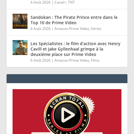
6 Août 2026
|
Canal+
,
TNT
Sandokan : The Pirate Prince entre dans le
Top 10 de Prime Video
6 Août 2026
|
Amazon Prime Video
,
Séries
Les Spécialistes : le film d’action avec Henry
Cavill et Jake Gyllenhaal grimpe à la
deuxième place sur Prime Video
6 Août 2026
|
Amazon Prime Video
,
Films