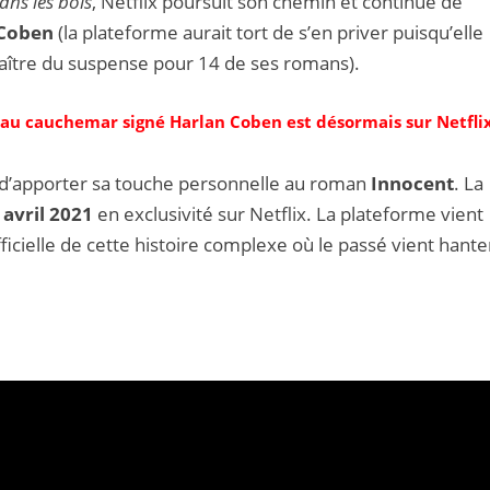
ans les bois
, Netflix poursuit son chemin et continue de
 Coben
(la plateforme aurait tort de s’en priver puisqu’elle
aître du suspense pour 14 de ses romans).
veau cauchemar signé Harlan Coben est désormais sur Netfli
ne d’apporter sa touche personnelle au roman
Innocent
. La
 avril 2021
en exclusivité sur Netflix. La plateforme vient
ficielle de cette histoire complexe où le passé vient hante