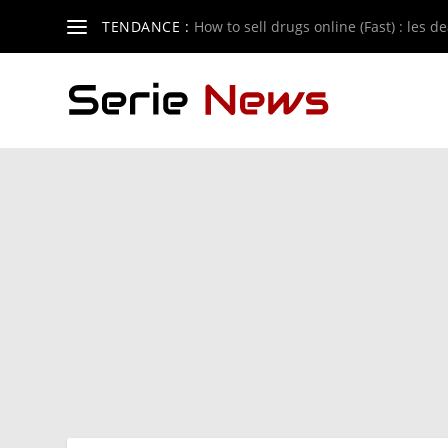
TENDANCE :
How to sell drugs online (Fast) : les de