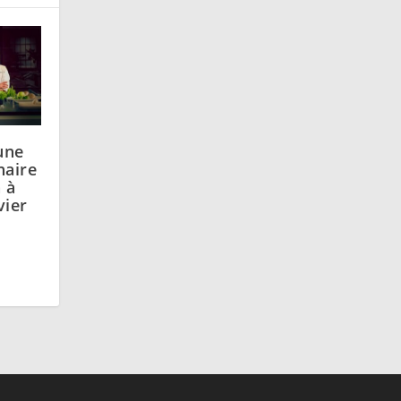
une
naire
 à
vier