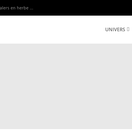
alers en herbe ...
UNIVERS