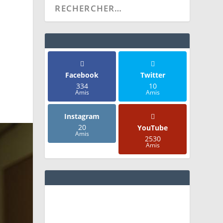
Facebook
Twitter
334
10
Amis
Amis
Instagram
20
YouTube
Amis
2530
Amis