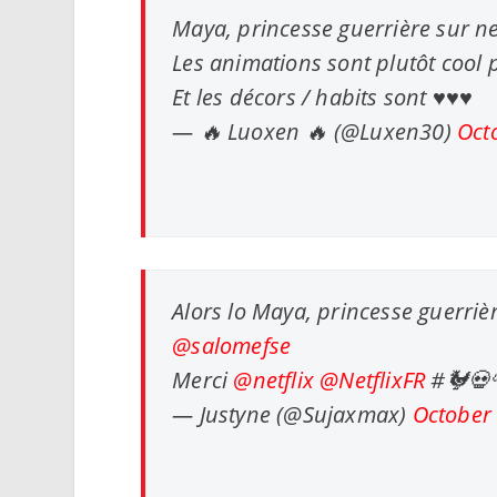
Maya, princesse guerrière sur ne
Les animations sont plutôt cool
Et les décors / habits sont ♥️♥️♥️
— 🔥 Luoxen 🔥 (@Luxen30)
Oct
Alors lo Maya, princesse guerrièr
@salomefse
Merci
@netflix
@NetflixFR
#🐓💀
— Justyne (@Sujaxmax)
October