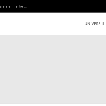
alers en herbe ...
UNIVERS