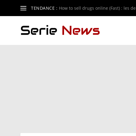
TENDANCE :
How to sell drugs online (Fast) : les de