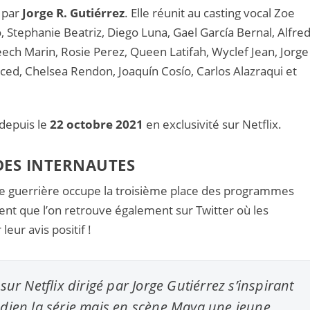
 par
Jorge R. Gutiérrez
. Elle réunit au casting vocal Zoe
, Stephanie Beatriz, Diego Luna, Gael García Bernal, Alfre
heech Marin, Rosie Perez, Queen Latifah, Wyclef Jean, Jorge
ced, Chelsea Rendon, Joaquín Cosío, Carlos Alazraqui et
 depuis le
22 octobre 2021
en exclusivité sur Netflix.
 DES INTERNAUTES
sse guerrière occupe la troisième place des programmes
nt que l’on retrouve également sur Twitter où les
eur avis positif !
ur Netflix dirigé par Jorge Gutiérrez s’inspirant
dien la série mais en scène Maya une jeune