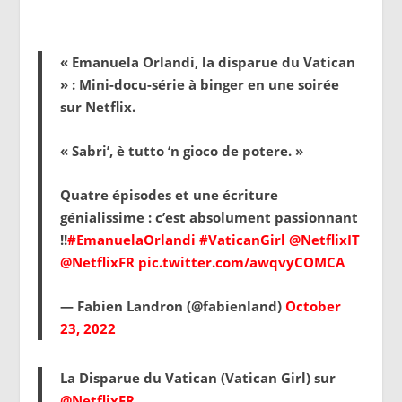
« Emanuela Orlandi, la disparue du Vatican
» : Mini-docu-série à binger en une soirée
sur Netflix.
« Sabri’, è tutto ‘n gioco de potere. »
Quatre épisodes et une écriture
génialissime : c’est absolument passionnant
!!
#EmanuelaOrlandi
#VaticanGirl
@NetflixIT
@NetflixFR
pic.twitter.com/awqvyCOMCA
— Fabien Landron (@fabienland)
October
23, 2022
La Disparue du Vatican (Vatican Girl) sur
@NetflixFR
.