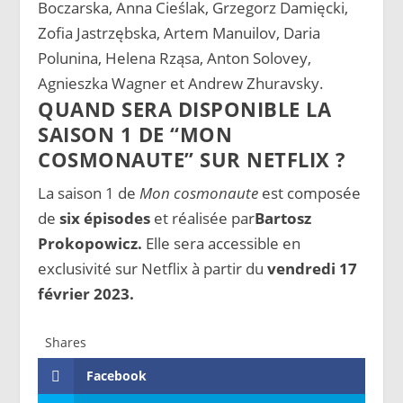
Boczarska, Anna Cieślak, Grzegorz Damięcki,
Zofia Jastrzębska, Artem Manuilov, Daria
Polunina, Helena Rząsa, Anton Solovey,
Agnieszka Wagner et Andrew Zhuravsky.
QUAND SERA DISPONIBLE LA
SAISON 1 DE “MON
COSMONAUTE” SUR NETFLIX ?
La saison 1 de
Mon cosmonaute
est composée
de
six épisodes
et réalisée par
Bartosz
Prokopowicz.
Elle sera accessible en
exclusivité sur Netflix à partir du
vendredi 17
février 2023.
Shares
Facebook