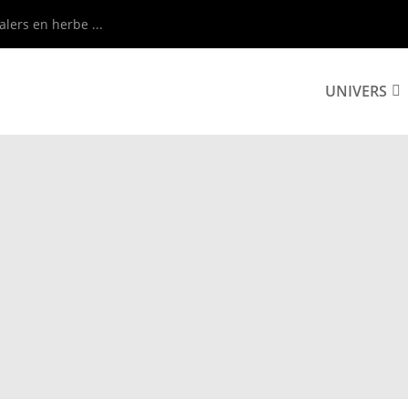
alers en herbe ...
UNIVERS