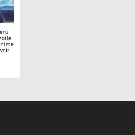
aru
voile
anime
vrir