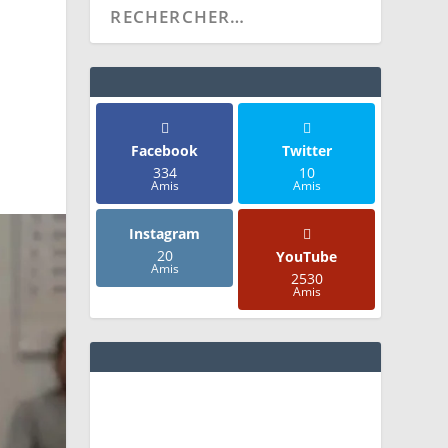
Facebook
Twitter
334
10
Amis
Amis
Instagram
20
YouTube
Amis
2530
Amis