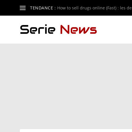
TENDANCE :
How to sell drugs online (Fast) : les de