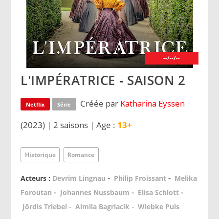
--/--/--
L'IMPÉRATRICE - SAISON 2
Créée par
Katharina Eyssen
Netflix
Série
(2023) | 2 saisons | Age :
13+
Historique
Romance
-
-
Acteurs :
Devrim Lingnau
Philip Froissant
Melika
-
-
-
Foroutan
Johannes Nussbaum
Elisa Schlott
-
-
Jördis Triebel
Almila Bagriacik
Wiebke Puls