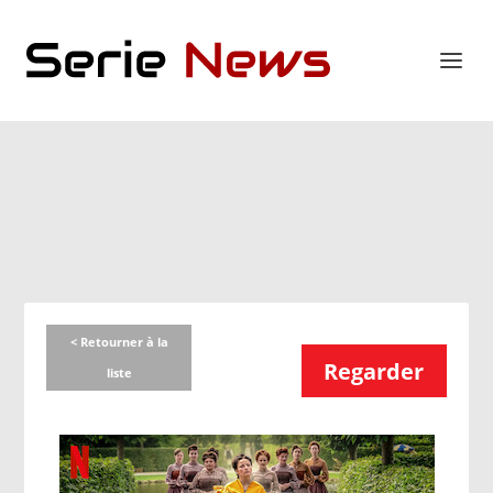
< Retourner à la
Regarder
liste