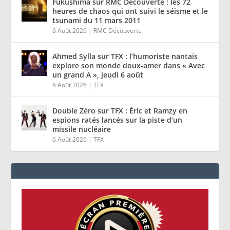
Fukushima sur RMC Découverte : les 72
heures de chaos qui ont suivi le séisme et le
tsunami du 11 mars 2011
6 Août 2026
|
RMC Découverte
Ahmed Sylla sur TFX : l’humoriste nantais
explore son monde doux-amer dans « Avec
un grand A », jeudi 6 août
6 Août 2026
|
TFX
Double Zéro sur TFX : Éric et Ramzy en
espions ratés lancés sur la piste d’un
missile nucléaire
6 Août 2026
|
TFX