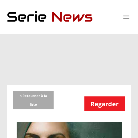
< Retourner à la
Regarder
liste