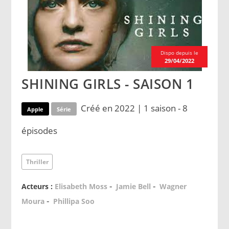
Dispo depuis le
29/04/2022
SHINING GIRLS - SAISON 1
Créé en 2022 | 1 saison - 8
Apple
Série
épisodes
Thriller
-
-
Acteurs :
Elisabeth Moss
Jamie Bell
Wagner
-
Moura
Phillipa Soo